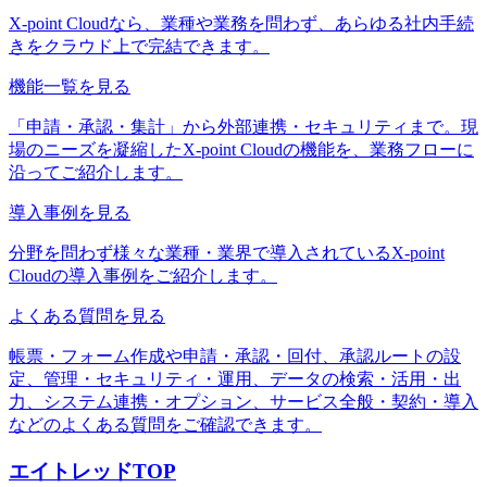
X-point Cloudなら、業種や業務を問わず、あらゆる社内手続
きをクラウド上で完結できます。
機能一覧
を見る
「申請・承認・集計」から外部連携・セキュリティまで。現
場のニーズを凝縮したX-point Cloudの機能を、業務フローに
沿ってご紹介します。
導入事例
を見る
分野を問わず様々な業種・業界で導入されているX-point
Cloudの導入事例をご紹介します。
よくある質問
を見る
帳票・フォーム作成や申請・承認・回付、承認ルートの設
定、管理・セキュリティ・運用、データの検索・活用・出
力、システム連携・オプション、サービス全般・契約・導入
などのよくある質問をご確認できます。
エイトレッドTOP