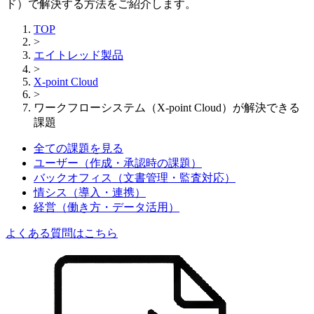
ド）で解決する方法をご紹介します。
TOP
>
エイトレッド製品
>
X-point Cloud
>
ワークフローシステム（X-point Cloud）が解決できる
課題
全ての課題を見る
ユーザー
（作成・承認時の課題）
バックオフィス
（文書管理・監査対応）
情シス
（導入・連携）
経営
（働き方・データ活用）
よくある質問はこちら