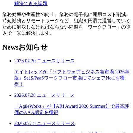
解決できる課題
業務効率や生産性の向上、業務の電子化に運用コスト削減、
時短勤務とリモートワーク
など、組織を円滑に運営していく
ために解決しなければならない問題を「
ワークフロー
」の導
入で一挙に解決します。
News
お知らせ
2026.07.30
ニュースリリース
エイトレッドが『ソフトウェアビジネス新市場 2026年
版』SaaS/PaaSワークフロー市場にてシェアNo.1を獲
得！
2026.07.28
ニュースリリース
「AgileWorks」が【ARI Award 2026 Summer】で最高評
価のAAA認定を獲得
2026.07.15
ニュースリリース