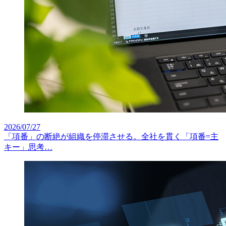
2026/07/27
「項番」の断絶が組織を停滞させる。全社を貫く「項番=主
キー」思考…