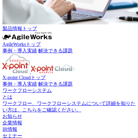
製品情報トップ
AgileWorksトップ
事例・導入実績
解決できる課題
X-point Cloudトップ
事例・導入実績
解決できる課題
ワークフローシステム
とは
ワークフロー、ワークフローシステムについて詳細を知りた
い方は、こちらをご確認ください。
お知らせ
企業情報
IR情報
セミナー