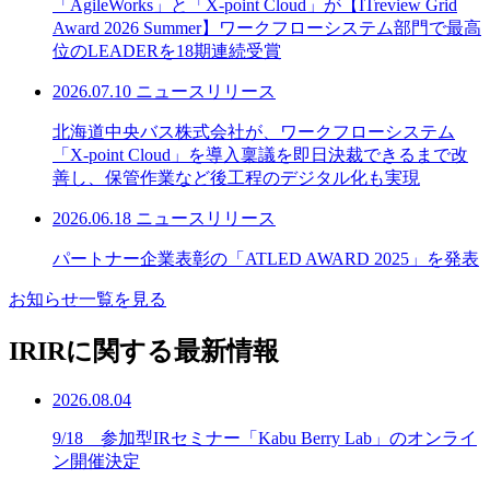
「AgileWorks」と「X-point Cloud」が【ITreview Grid
Award 2026 Summer】ワークフローシステム部門で最高
位のLEADERを18期連続受賞
2026.07.10
ニュースリリース
北海道中央バス株式会社が、ワークフローシステム
「X-point Cloud」を導入稟議を即日決裁できるまで改
善し、保管作業など後工程のデジタル化も実現
2026.06.18
ニュースリリース
パートナー企業表彰の「ATLED AWARD 2025」を発表
お知らせ一覧を見る
IR
IRに関する最新情報
2026.08.04
9/18 参加型IRセミナー「Kabu Berry Lab」のオンライ
ン開催決定