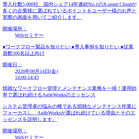
導入社数5,000社、国内シェア14年連続No.1のX-point Cloudが
多くの企業様に選ばれているポイントをユーザー様のお声と
実際の画面を用いてご紹介します。
開催場所：
Webセミナー
●
ワークフロー製品を知りたい
●
導入事例を知りたい
●
従業
員数500名以上向け
開催日：
2026年08月14日(金)
14:00-14:45
煩雑なワークフロー管理とメンテナンス業務を一掃！運用効
率で選ばれ続けるAgileWorksのエッセンス
システム管理者の悩みの種である煩雑なメンテナンス作業に
フォーカスし、AgileWorksが選ばれ続けている理由とそのエ
ッセンスを説明します。
開催場所：
Webセミナー