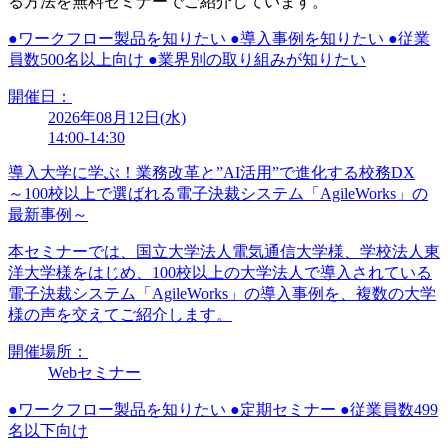
る方法を無料セミナーでご紹介しています。
●
ワークフロー製品を知りたい
●
導入事例を知りたい
●
従業
員数500名以上向け
●
業界別の取り組みが知りたい
開催日：
2026年08月12日(水)
14:00-14:30
導入大学に学ぶ！業務改革と”AI活用”で進化する校務DX
～100校以上で選ばれる電子決裁システム「AgileWorks」の
最新事例～
本セミナーでは、国立大学法人電気通信大学様、学校法人東
洋大学様をはじめ、100校以上の大学法人で導入されている
電子決裁システム「AgileWorks」の導入事例を、複数の大学
様の声を交えてご紹介します。
開催場所：
Webセミナー
●
ワークフロー製品を知りたい
●
定期セミナー
●
従業員数499
名以下向け