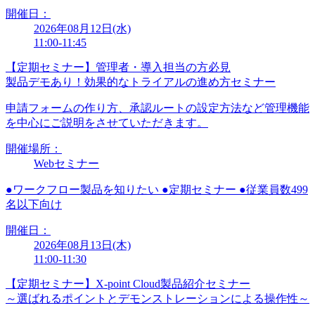
開催日：
2026年08月12日(水)
11:00-11:45
【定期セミナー】管理者・導入担当の方必見
製品デモあり！効果的なトライアルの進め方セミナー
申請フォームの作り方、承認ルートの設定方法など管理機能
を中心にご説明をさせていただきます。
開催場所：
Webセミナー
●
ワークフロー製品を知りたい
●
定期セミナー
●
従業員数499
名以下向け
開催日：
2026年08月13日(木)
11:00-11:30
【定期セミナー】X-point Cloud製品紹介セミナー
～選ばれるポイントとデモンストレーションによる操作性～