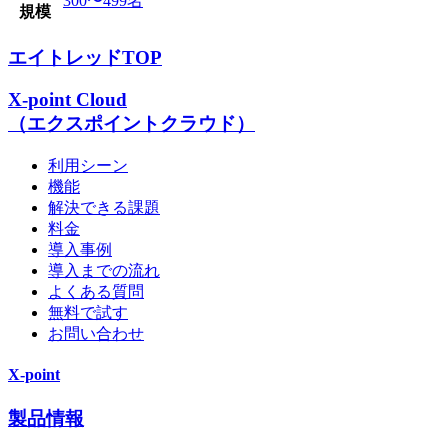
300〜499名
規模
エイトレッドTOP
X-point Cloud
（エクスポイントクラウド）
利用シーン
機能
解決できる課題
料金
導入事例
導入までの流れ
よくある質問
無料で試す
お問い合わせ
X-point
製品情報