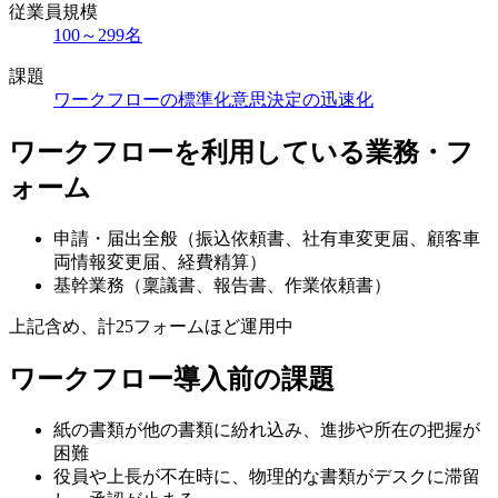
従業員規模
100～299名
課題
ワークフローの標準化
意思決定の迅速化
ワークフローを利用している業務・フ
ォーム
申請・届出全般（振込依頼書、社有車変更届、顧客車
両情報変更届、経費精算）
基幹業務（稟議書、報告書、作業依頼書）
上記含め、計25フォームほど運用中
ワークフロー導入前の課題
紙の書類が他の書類に紛れ込み、進捗や所在の把握が
困難
役員や上長が不在時に、物理的な書類がデスクに滞留