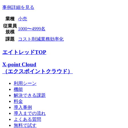
事例詳細を見る
業種
小売
従業員
1000〜4999名
規模
課題
コスト削減
業務効率化
エイトレッドTOP
X-point Cloud
（エクスポイントクラウド）
利用シーン
機能
解決できる課題
料金
導入事例
導入までの流れ
よくある質問
無料で試す