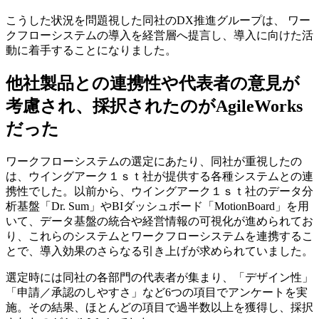
こうした状況を問題視した同社のDX推進グループは、 ワー
クフローシステムの導入を経営層へ提言し、導入に向けた活
動に着手することになりました。
他社製品との連携性や代表者の意見が
考慮され、採択されたのがAgileWorks
だった
ワークフローシステムの選定にあたり、同社が重視したの
は、ウイングアーク１ｓｔ社が提供する各種システムとの連
携性でした。以前から、ウイングアーク１ｓｔ社のデータ分
析基盤「Dr. Sum」やBIダッシュボード「MotionBoard」を用
いて、データ基盤の統合や経営情報の可視化が進められてお
り、これらのシステムとワークフローシステムを連携するこ
とで、導入効果のさらなる引き上げが求められていました。
選定時には同社の各部門の代表者が集まり、「デザイン性」
「申請／承認のしやすさ」など6つの項目でアンケートを実
施。その結果、ほとんどの項目で過半数以上を獲得し、採択