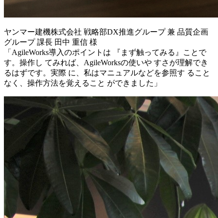
ヤンマー建機株式会社 戦略部DX推進グループ 兼 品質企画
グループ 課長 田中 重信 様
「AgileWorks導入のポイントは 『まず触ってみる』ことで
す。操作し てみれば、AgileWorksの使いや すさが理解でき
るはずです。実際 に、私はマニュアルなどを参照す ること
なく、操作方法を覚えること ができました」