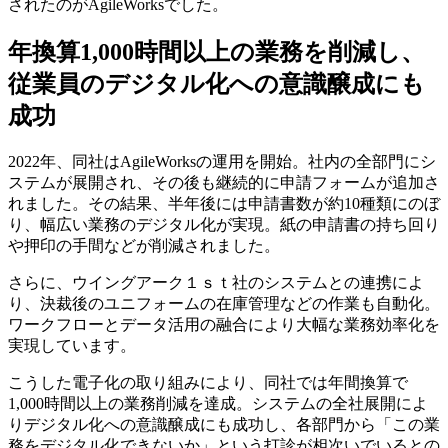
されたのがAgileWorksでした。
年換算1,000時間以上の業務を削減し、
従業員のデジタル化への意識醸成にも
成功
2022年、同社はAgileWorksの運用を開始。社内の全部門にシ
ステムが展開され、その後も継続的に申請フォームが追加さ
れました。その結果、半年後には申請書数が約10種類にのぼ
り、幅広い業務のデジタル化が実現。紙の申請書の持ち回り
や押印の手間などが削減されました。
さらに、ウイングアーク１ｓｔ社のシステムとの連携によ
り、決裁後のユニフォームの在庫管理などの作業も自動化。
ワークフローとデータ活用の融合により大幅な業務効率化を
実現しています。
こうした電子化の取り組みにより、同社では年間換算で
1,000時間以上の業務削減を達成。システムの全社展開によ
りデジタル化への意識醸成にも成功し、各部門から「この業
務をデジタル化できないか」という打診が相次いでいるとの