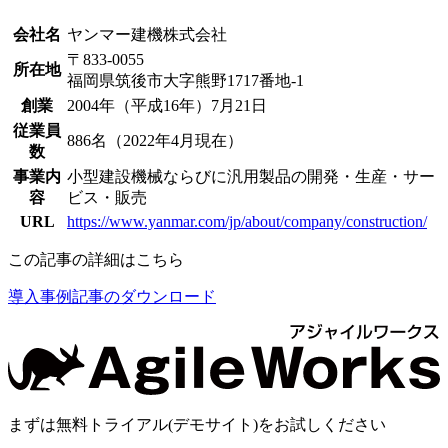
会社名
ヤンマー建機株式会社
〒833-0055
所在地
福岡県筑後市大字熊野1717番地-1
創業
2004年（平成16年）7月21日
従業員
886名（2022年4月現在）
数
事業内
小型建設機械ならびに汎用製品の開発・生産・サー
容
ビス・販売
URL
https://www.yanmar.com/jp/about/company/construction/
この記事の詳細はこちら
導入事例記事のダウンロード
まずは
無料トライアル(デモサイト)
をお試しください