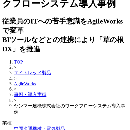
クフローシステム導入事例
従業員のITへの苦手意識をAgileWorks
で変革
BIツールなどとの連携により「草の根
DX」を推進
TOP
>
エイトレッド製品
>
AgileWorks
>
事例・導入実績
>
ヤンマー建機株式会社のワークフローシステム導入事
例
業種
中間流通
機械・電気製品