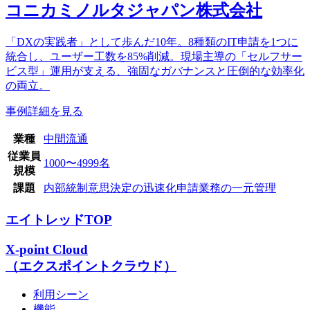
コニカミノルタジャパン株式会社
「DXの実践者」として歩んだ10年。8種類のIT申請を1つに
統合し、ユーザー工数を85%削減。現場主導の「セルフサー
ビス型」運用が支える、強固なガバナンスと圧倒的な効率化
の両立。
事例詳細を見る
業種
中間流通
従業員
1000〜4999名
規模
課題
内部統制
意思決定の迅速化
申請業務の一元管理
エイトレッドTOP
X-point Cloud
（エクスポイントクラウド）
利用シーン
機能