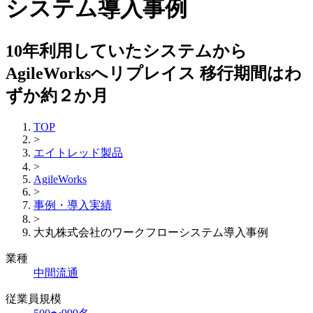
システム導入事例
10年利用していたシステムから
AgileWorksへリプレイス 移行期間はわ
ずか約２か月
TOP
>
エイトレッド製品
>
AgileWorks
>
事例・導入実績
>
大丸株式会社のワークフローシステム導入事例
業種
中間流通
従業員規模