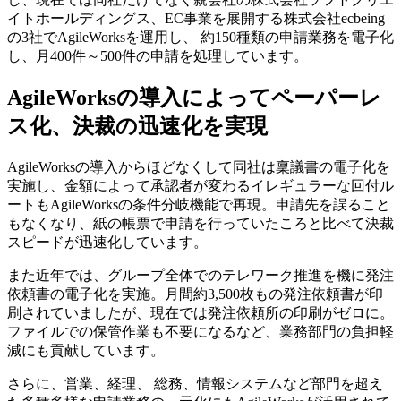
イトホールディングス、EC事業を展開する株式会社ecbeing
の3社でAgileWorksを運用し、 約150種類の申請業務を電子化
し、月400件～500件の申請を処理しています。
AgileWorksの導入によってペーパーレ
ス化、決裁の迅速化を実現
AgileWorksの導入からほどなくして同社は稟議書の電子化を
実施し、金額によって承認者が変わるイレギュラーな回付ル
ートもAgileWorksの条件分岐機能で再現。申請先を誤ること
もなくなり、紙の帳票で申請を行っていたころと比べて決裁
スピードが迅速化しています。
また近年では、グループ全体でのテレワーク推進を機に発注
依頼書の電子化を実施。月間約3,500枚もの発注依頼書が印
刷されていましたが、現在では発注依頼所の印刷がゼロに。
ファイルでの保管作業も不要になるなど、業務部門の負担軽
減にも貢献しています。
さらに、営業、経理、 総務、情報システムなど部門を超え