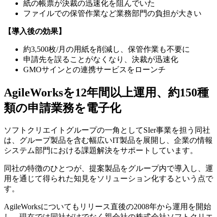
紙の帳票が決裁の迅速化を阻んでいた
ファイルでの保管作業など業務部門の負担が大きい
【導入後の効果】
約3,500枚/月の用紙を削減し、保管作業も不要に
申請先を誤ることがなくなり、決裁が迅速化
GMOサインとの連携サービスをローンチ
AgileWorksを12年間以上運用、約150種
類の申請業務を電子化
ソフトクリエイトグループの一角としてSIer事業を担う同社
は、グループ製品を含む幅広いIT製品を展開し、企業の情報
システム部門における課題解決をサポートしています。
同社の特徴のひとつが、提案製品をグループ内で導入し、運
用を通じて得られた知見をソリューション化するという点で
す。
AgileWorksについてもリリース直後の2008年から運用を開始
し、現在では同社だけでなく親会社の株式会社ソフトクリエ