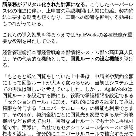
請業務がデジタル化された計算になる。
こうしたペーパーレ
ス化の推進に伴い、上申書の承認期間は大幅に短縮。契約締
結に要する期間も短くなり、工期への影響を抑制する効果に
もつながっている。
これらの導入効果を得るうえではAgileWorksの各種機能が重
要な役割を果たしている。
経営管理総括本部経営戦略本部情報システム部の髙田真人氏
は、その代表的な機能として、
回覧ルートの設定機能
を挙げ
る。
「もともと紙で回覧をしていた上申書は、申請者や契約金額
によって回覧ルートが大きく変わるため、当初はシステム上
での再現は難しいと考えていました。しかし、AgileWorksは
回覧ルートを設定する際にも、役職で承認権限を設定できる
『セクションロール』に加え、相対的に役割を設定して承認
権限を付与する『ユニバーサルロール』の機能も利用できま
す。そのほか、契約金額ごとに回覧先を変更できる条件分岐
機能なども備えており、複雑な回付ルートでも十分に再現可
能です。実際に、当社でもセクションロールをベースに承認
権者を設定し、部分的にユニバーサルロールで補完する形で