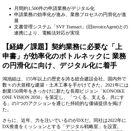
月間約1,500件の申請業務がデジタル化
申請業務の効率化が進み、業務プロセスの円滑化が進
展
文書管理システム「SVF Transact」(旧invoiceAgent)との
連携により、電帳法対応が実現
【経緯／課題】契約業務に必要な「上
申書」が効率化のボトルネックに 業務
の円滑化に向け、デジタル化に着手
鴻池組は、155年以上の歴史を誇る総合建設会社。国内外で
数々の大規模な建築・土木工事を手がけてきた。2021年には
創業150周年をきっかけに新たな長期ビジョン「KONOIKE
ONE VISION 2050」を策定し、「つくる、支える、共にす
る」の3つのアクションを通じた持続的な価値提供を掲げ
た。
さらに、近年、力を注いでいるのがDXだ。同社は2022年に
DX推進をミッションとする「デジタル戦略室」を設置。