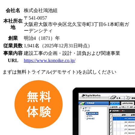
会社名
株式会社鴻池組
〒541-0057
本社所在
大阪府大阪市中央区北久宝寺町3丁目6-1本町南ガ
地
ーデンシティ
創業
明治4（1871）年
従業員数
1,941名（2025年12月31日時点）
事業内容
建設工事の企画・設計・請負および関連事業
URL
https://www.konoike.co.jp/
まずは
無料トライアル(デモサイト)
をお試しください