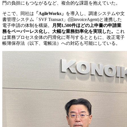
門の負担にもつながるなど、複合的な課題を抱えていた。
そこで、同社は
「AgileWorks」
を導入し、調達システムや文
書管理システム「SVF Transact」(旧invoiceAgent)と連携した
電子申請の体制を構築。
月間1,500件ほどの上申書の申請業
務をペーパーレス化し、大幅な業務効率化を実現した。
これ
は業務プロセス全体の円滑化に寄与するとともに、改正電子
帳簿保存法（以下、電帳法）への対応も可能にしている。