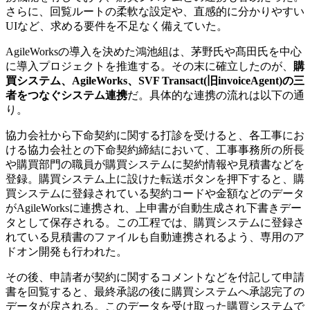
さらに、回覧ルートの柔軟な設定や、直感的に分かりやすい
UIなど、求める要件を不足なく備えていた。
AgileWorksの導入を決めた鴻池組は、茅野氏や髙田氏を中心
に導入プロジェクトを推進する。その末に確立したのが、
購
買システム、AgileWorks、SVF Transact(旧invoiceAgent)の三
者をつなぐシステム連携
だ。具体的な連携の流れは以下の通
り。
協力会社から下命契約に関する打診を受けると、各工事にお
ける協力会社との下命契約締結において、工事事務所の所長
や購買部門の職員が購買システムに契約情報や見積書などを
登録。購買システム上に設けた転送ボタンを押下すると、購
買システムに登録されている契約コードや金額などのデータ
がAgileWorksに連携され、上申書が自動生成され下書きデー
タとして保存される。この工程では、購買システムに登録さ
れている見積書のファイルも自動連携されるよう、専用のア
ドオン開発も行われた。
その後、申請者が契約に関するコメントなどを付記して申請
書を回覧すると、最終承認の後に購買システムへ承認完了の
データが戻される。このデータを受け取った購買システムで