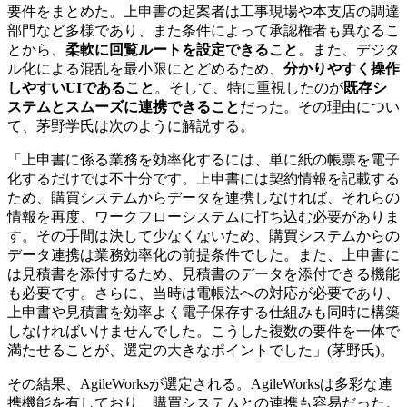
要件をまとめた。上申書の起案者は工事現場や本支店の調達
部門など多様であり、また条件によって承認権者も異なるこ
とから、
柔軟に回覧ルートを設定できること
。また、デジタ
ル化による混乱を最小限にとどめるため、
分かりやすく操作
しやすいUIであること
。そして、特に重視したのが
既存シ
ステムとスムーズに連携できること
だった。その理由につい
て、茅野学氏は次のように解説する。
「上申書に係る業務を効率化するには、単に紙の帳票を電子
化するだけでは不十分です。上申書には契約情報を記載する
ため、購買システムからデータを連携しなければ、それらの
情報を再度、ワークフローシステムに打ち込む必要がありま
す。その手間は決して少なくないため、購買システムからの
データ連携は業務効率化の前提条件でした。また、上申書に
は見積書を添付するため、見積書のデータを添付できる機能
も必要です。さらに、当時は電帳法への対応が必要であり、
上申書や見積書を効率よく電子保存する仕組みも同時に構築
しなければいけませんでした。こうした複数の要件を一体で
満たせることが、選定の大きなポイントでした」(茅野氏)。
その結果、AgileWorksが選定される。AgileWorksは多彩な連
携機能を有しており、購買システムとの連携も容易だった。