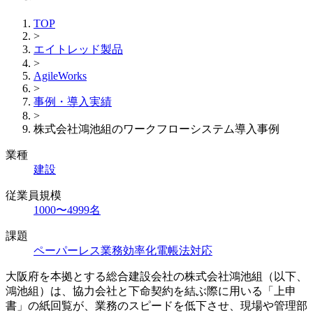
TOP
>
エイトレッド製品
>
AgileWorks
>
事例・導入実績
>
株式会社鴻池組のワークフローシステム導入事例
業種
建設
従業員規模
1000〜4999名
課題
ペーパーレス
業務効率化
電帳法対応
大阪府を本拠とする総合建設会社の株式会社鴻池組（以下、
鴻池組）は、協力会社と下命契約を結ぶ際に用いる「上申
書」の紙回覧が、業務のスピードを低下させ、現場や管理部