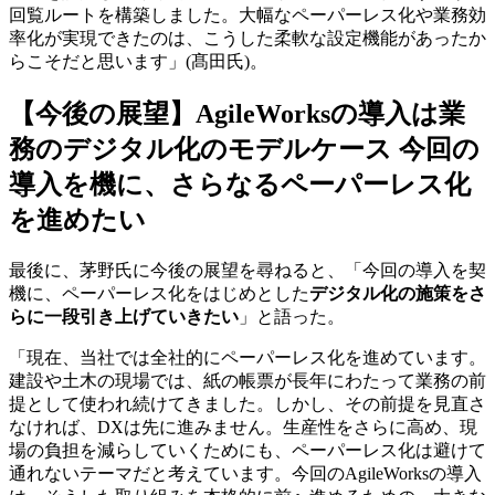
回覧ルートを構築しました。大幅なペーパーレス化や業務効
率化が実現できたのは、こうした柔軟な設定機能があったか
らこそだと思います」(髙田氏)。
【今後の展望】AgileWorksの導入は業
務のデジタル化のモデルケース 今回の
導入を機に、さらなるペーパーレス化
を進めたい
最後に、茅野氏に今後の展望を尋ねると、「今回の導入を契
機に、ペーパーレス化をはじめとした
デジタル化の施策をさ
らに一段引き上げていきたい
」と語った。
「現在、当社では全社的にペーパーレス化を進めています。
建設や土木の現場では、紙の帳票が長年にわたって業務の前
提として使われ続けてきました。しかし、その前提を見直さ
なければ、DXは先に進みません。生産性をさらに高め、現
場の負担を減らしていくためにも、ペーパーレス化は避けて
通れないテーマだと考えています。今回のAgileWorksの導入