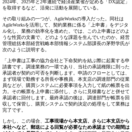
2024年、2025年と2年連続で経済産業省が定める「DX認定」
を取得するなど、活発に活動を展開している。
その取り組みの一つが、AgileWorksの導入だった。同社は
AgileWorksを活用して、契約業務に係る「上申書」をデジタ
ル化し、業務の効率化を進めた。では、この上申書はどのよ
うな性質の文書で、どのような課題を生んでいたのか。経営
管理総括本部経営戦略本部情報システム部課長の茅野学氏が
次のように説明する。
「上申書は工事の協力会社と下命契約を結ぶ際に起案する申
請書です。調達業務の一環であり、当社の承認権限に則った
承認者が契約の可否を判断します。申請のフローとしては、
まず現場で勤務する所長や事務員、本支店の調達部門の従業
員などが、購買システムに必要事項を入力して紙の帳票を出
力。その帳票を上申書に添付し、さらに見積書などと併せて
承認者に回付します。最終承認の後は、調達部門が帳票を回
収して保管し、購買システムで契約決定の処理をして業務は
完了です。
しかし、この場合、
工事現場から本支店、さらに本支店から
本社へなど、郵送による回覧が必要なため承認までの期間は