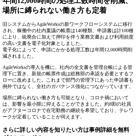
年間12,000時間の処理工数時間を削減、
場所に縛られない働き方も定着
旧システムからAgileWorksの新ワークフローシステムに移行
され、稼働中の社内稟議の帳票は140種類、申請書は計100種
に上り、統廃合に加えて押印を伴う業務文書および利用頻度
の高い文書を電子化対象としました。
電子化によって、申請にかかる処理工数は年間12,000時間削
減されました。
AgileWorksの導入を機に、社内の全文書を管理台帳による管
理下に置き、新規の帳票作成は総務部の承認を必要とするフ
ローに改めました。これまで部門の管理下にあった申請書も
例外ではなく、全社のガバナンス強化につながっています。
場所に縛られない働き方も可能となり、コロナ禍において
は、影響を最小限に抑えることができました。約8割の社員
がアフターコロナで在宅勤務の継続を希望しており、テレワ
ークが定着していることが伺えます。
さらに詳しい内容を知りたい方は事例詳細を無料