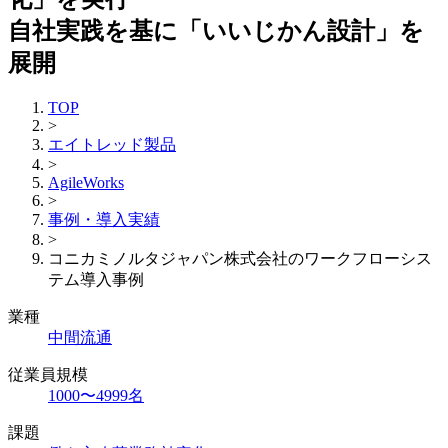
自社実践を基に「いいじかん設計」を
展開
TOP
>
エイトレッド製品
>
AgileWorks
>
事例・導入実績
>
コニカミノルタジャパン株式会社のワークフローシス
テム導入事例
業種
中間流通
従業員規模
1000〜4999名
課題