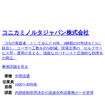
コニカミノルタジャパン株式会社
「DXの実践者」として歩んだ10年。8種類のIT申請を1つに
統合し、ユーザー工数を85%削減。現場主導の「セルフサー
ビス型」運用が支える、強固なガバナンスと圧倒的な効率化
の両立。
事例詳細を見る
業種
中間流通
従業員
1000〜4999名
規模
課題
内部統制
意思決定の迅速化
申請業務の一元管理