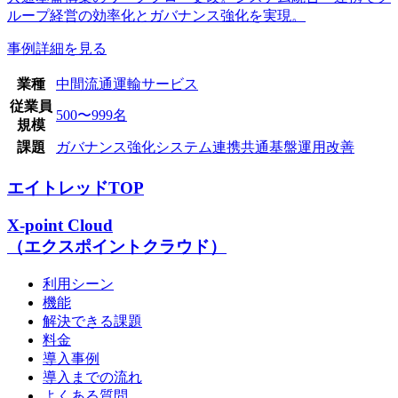
ループ経営の効率化とガバナンス強化を実現。
事例詳細を見る
業種
中間流通
運輸サービス
従業員
500〜999名
規模
課題
ガバナンス強化
システム連携
共通基盤
運用改善
エイトレッドTOP
X-point Cloud
（エクスポイントクラウド）
利用シーン
機能
解決できる課題
料金
導入事例
導入までの流れ
よくある質問