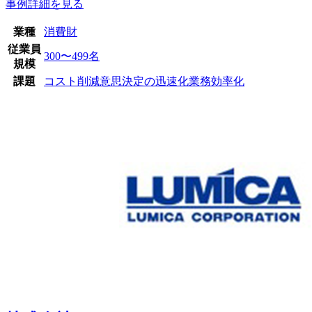
事例詳細を見る
業種
消費財
従業員
300〜499名
規模
課題
コスト削減
意思決定の迅速化
業務効率化