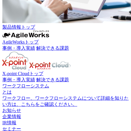
製品情報トップ
AgileWorksトップ
事例・導入実績
解決できる課題
X-point Cloudトップ
事例・導入実績
解決できる課題
ワークフローシステム
とは
ワークフロー、ワークフローシステムについて詳細を知りた
い方は、こちらをご確認ください。
お知らせ
企業情報
IR情報
セミナー