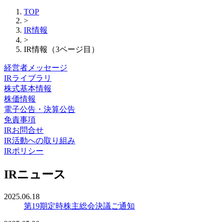
TOP
>
IR情報
>
IR情報（3ページ目）
経営者メッセージ
IRライブラリ
株式基本情報
株価情報
電子公告・決算公告
免責事項
IRお問合せ
IR活動への取り組み
IRポリシー
IRニュース
2025.06.18
第19期定時株主総会決議ご通知