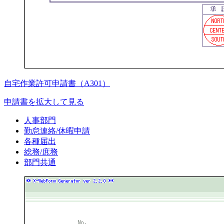
自宅作業許可申請書（A301）
申請書を拡大して見る
人事部門
勤怠連絡/休暇申請
各種届出
総務/庶務
部門共通