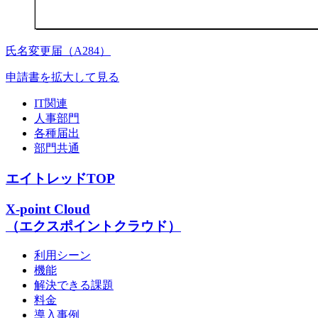
氏名変更届（A284）
申請書を拡大して見る
IT関連
人事部門
各種届出
部門共通
エイトレッドTOP
X-point Cloud
（エクスポイントクラウド）
利用シーン
機能
解決できる課題
料金
導入事例