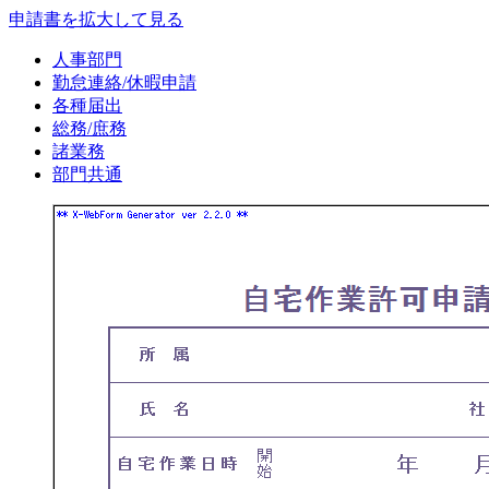
申請書を拡大して見る
人事部門
勤怠連絡/休暇申請
各種届出
総務/庶務
諸業務
部門共通