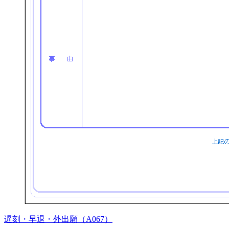
遅刻・早退・外出願（A067）