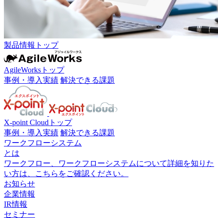
製品情報トップ
AgileWorksトップ
事例・導入実績
解決できる課題
X-point Cloudトップ
事例・導入実績
解決できる課題
ワークフローシステム
とは
ワークフロー、ワークフローシステムについて詳細を知りた
い方は、こちらをご確認ください。
お知らせ
企業情報
IR情報
セミナー