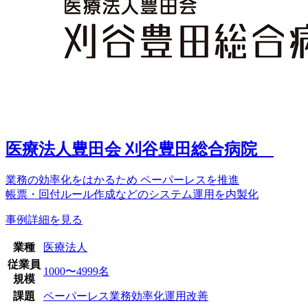
医療法人豊田会 刈谷豊田総合病院
業務の効率化をはかるため ペーパーレスを推進
帳票・回付ルール作成などのシステム運用を内製化
事例詳細を見る
業種
医療法人
従業員
1000〜4999名
規模
課題
ペーパーレス
業務効率化
運用改善