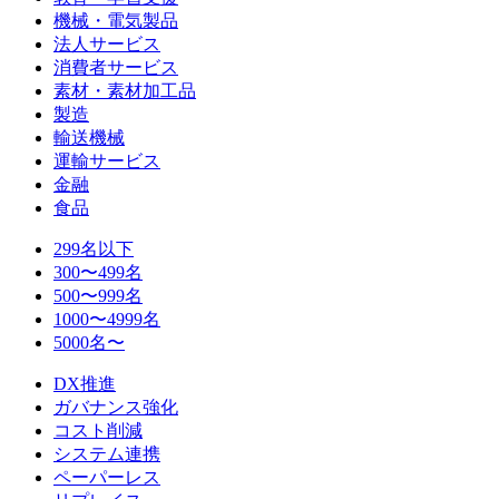
機械・電気製品
法人サービス
消費者サービス
素材・素材加工品
製造
輸送機械
運輸サービス
金融
食品
299名以下
300〜499名
500〜999名
1000〜4999名
5000名〜
DX推進
ガバナンス強化
コスト削減
システム連携
ペーパーレス