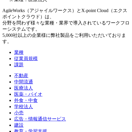
AgileWorks（アジャイルワークス）とX-point Cloud（エクス
ポイントクラウド）は、
分野を問わず様々な業種・業界で導入されているワークフロ
ーシステムです。
5,000社以上の企業様に弊社製品をご利用いただいておりま
す。
業種
従業員規模
課題
不動産
中間流通
医療法人
医薬・バイオ
外食・中食
学校法人
小売
広告・情報通信サービス
建設
教育・学習支援