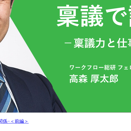
関係−＜前編＞