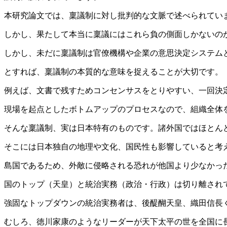
本研究論文では、稟議制に対し批判的な文脈で述べられてい
しかし、果たして本当に稟議にはこれら負の側面しかないの
しかし、未だに稟議制は官僚機構や企業の意思決定システム
とすれば、稟議制の本質的な意味を捉えることが大切です。
例えば、文書で残すためコンセンサスをとりやすい、一回決
現場を起点としたボトムアップのプロセスなので、組織全体
そんな稟議制、実は日本特有のものです。諸外国ではほとん
そこには日本独自の地理や文化、国民性も影響していると考
島国であるため、外敵に侵略される恐れが他国より少なかっ
国のトップ（天皇）と統治実務（政治・行政）は切り離され
強固なトップダウンの統治実務者は、後醍醐天皇、織田信長
むしろ、徳川家康のようなリーダーが天下太平の世を全国に