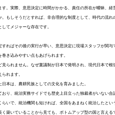
ます。実際、意思決定に時間がかかる、責任の所在が曖昧、経
か。もしそうだとすれば、非合理的な制度として、時代の流れ
としてメジャーな存在です。
定すればその後の実行が早い、意思決定に現場スタッフが関与
を巻き込みやすい点もあげられます。
ど見られません。なぜ稟議制が日本で発明され、現代日本で根
えられます。
た日本は、農耕民族としての文化を育みました。
ており、統治実務サイドでも歴史上目立った独裁者がいない合
くらいで、統治機関も短ければ、全国をあまねく統治したとい
長く築いていることから見ても、ボトムアップ型の国と言える