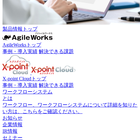
製品情報トップ
AgileWorksトップ
事例・導入実績
解決できる課題
X-point Cloudトップ
事例・導入実績
解決できる課題
ワークフローシステム
とは
ワークフロー、ワークフローシステムについて詳細を知りた
い方は、こちらをご確認ください。
お知らせ
企業情報
IR情報
セミナー