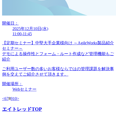
開催日：
2025年12月10日(水)
11:00-11:45
【定期セミナー】中堅大手企業様向け ～AgileWorks製品紹介
セミナー～
デモによる操作性とフォーム・ルート作成など管理機能もご
紹介
ご利用ユーザー数の多いお客様ならではの管理課題を解決事
例を交えてご紹介させて頂きます。
開催場所：
Webセミナー
<
6
7
8
9
10
>
エイトレッドTOP