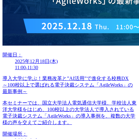
開催日：
2025年12月18日(木)
11:00-11:30
導入大学に学ぶ！業務改革と”AI活用”で進化する校務DX
～100校以上で選ばれる電子決裁システム「AgileWorks」の
最新事例～
本セミナーでは、国立大学法人電気通信大学様、学校法人東
洋大学様をはじめ、100校以上の大学法人で導入されている
電子決裁システム「AgileWorks」の導入事例を、複数の大学
様の声を交えてご紹介します。
開催場所：