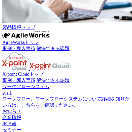
製品情報トップ
AgileWorksトップ
事例・導入実績
解決できる課題
X-point Cloudトップ
事例・導入実績
解決できる課題
ワークフローシステム
とは
ワークフロー、ワークフローシステムについて詳細を知りた
い方は、こちらをご確認ください。
お知らせ
企業情報
IR情報
セミナー