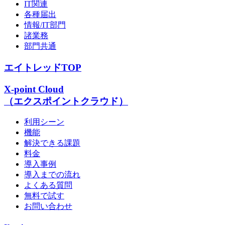
IT関連
各種届出
情報/IT部門
諸業務
部門共通
エイトレッドTOP
X-point Cloud
（エクスポイントクラウド）
利用シーン
機能
解決できる課題
料金
導入事例
導入までの流れ
よくある質問
無料で試す
お問い合わせ