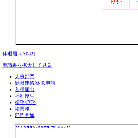
休暇届（A083）
申請書を拡大して見る
人事部門
勤怠連絡/休暇申請
各種届出
福利厚生
総務/庶務
諸業務
部門共通