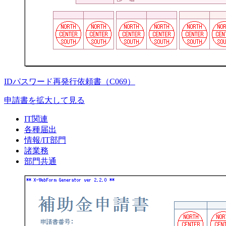
IDパスワード再発行依頼書（C069）
申請書を拡大して見る
IT関連
各種届出
情報/IT部門
諸業務
部門共通