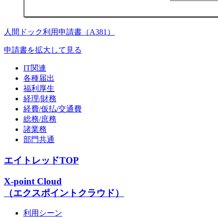
人間ドック利用申請書（A381）
申請書を拡大して見る
IT関連
各種届出
福利厚生
経理/財務
経費/仮払/交通費
総務/庶務
諸業務
部門共通
エイトレッドTOP
X-point Cloud
（エクスポイントクラウド）
利用シーン