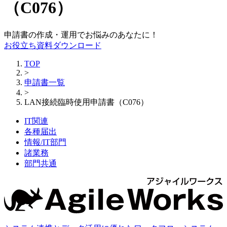
（C076）
申請書の作成・運用でお悩みのあなたに！
お役立ち資料ダウンロード
TOP
>
申請書一覧
>
LAN接続臨時使用申請書（C076）
IT関連
各種届出
情報/IT部門
諸業務
部門共通