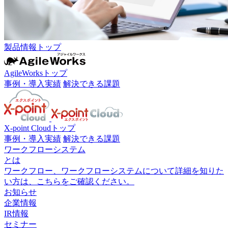
製品情報トップ
AgileWorksトップ
事例・導入実績
解決できる課題
X-point Cloudトップ
事例・導入実績
解決できる課題
ワークフローシステム
とは
ワークフロー、ワークフローシステムについて詳細を知りた
い方は、こちらをご確認ください。
お知らせ
企業情報
IR情報
セミナー