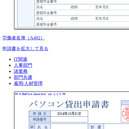
労働者名簿（A492）
申請書を拡大して見る
IT関連
人事部門
諸業務
部門共通
雇用/人材管理