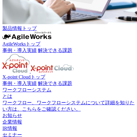
製品情報トップ
AgileWorksトップ
事例・導入実績
解決できる課題
X-point Cloudトップ
事例・導入実績
解決できる課題
ワークフローシステム
とは
ワークフロー、ワークフローシステムについて詳細を知りた
い方は、こちらをご確認ください。
お知らせ
企業情報
IR情報
セミナー