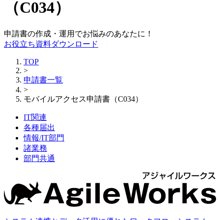
（C034）
申請書の作成・運用でお悩みのあなたに！
お役立ち資料ダウンロード
TOP
>
申請書一覧
>
モバイルアクセス申請書（C034）
IT関連
各種届出
情報/IT部門
諸業務
部門共通