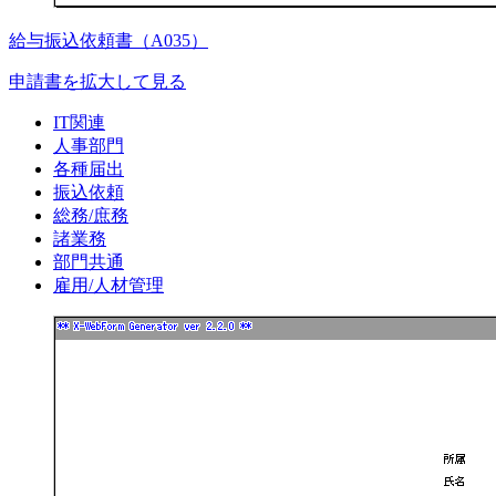
給与振込依頼書（A035）
申請書を拡大して見る
IT関連
人事部門
各種届出
振込依頼
総務/庶務
諸業務
部門共通
雇用/人材管理