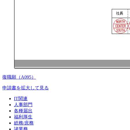
復職願（A095）
申請書を拡大して見る
IT関連
人事部門
各種届出
福利厚生
総務/庶務
諸業務