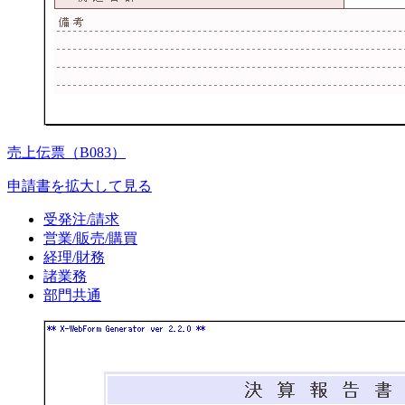
売上伝票（B083）
申請書を拡大して見る
受発注/請求
営業/販売/購買
経理/財務
諸業務
部門共通