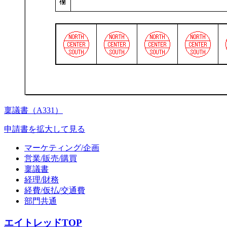
稟議書（A331）
申請書を拡大して見る
マーケティング/企画
営業/販売/購買
稟議書
経理/財務
経費/仮払/交通費
部門共通
エイトレッドTOP