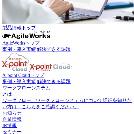
製品情報トップ
AgileWorksトップ
事例・導入実績
解決できる課題
X-point Cloudトップ
事例・導入実績
解決できる課題
ワークフローシステム
とは
ワークフロー、ワークフローシステムについて詳細を知りた
い方は、こちらをご確認ください。
お知らせ
企業情報
IR情報
セミナー