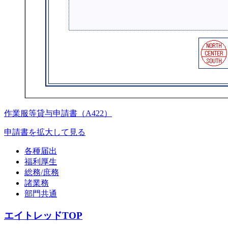
作業服等貸与申請書（A422）
申請書を拡大して見る
各種届出
福利厚生
総務/庶務
諸業務
部門共通
エイトレッドTOP