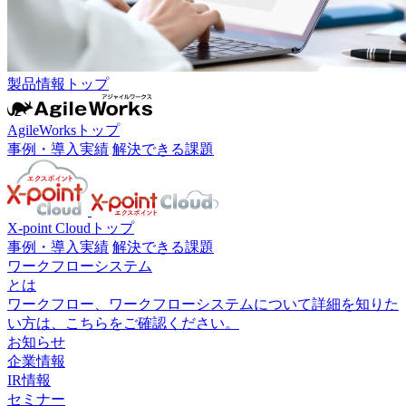
製品情報トップ
AgileWorksトップ
事例・導入実績
解決できる課題
X-point Cloudトップ
事例・導入実績
解決できる課題
ワークフローシステム
とは
ワークフロー、ワークフローシステムについて詳細を知りた
い方は、こちらをご確認ください。
お知らせ
企業情報
IR情報
セミナー