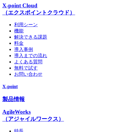
X-point Cloud
（エクスポイントクラウド）
利用シーン
機能
解決できる課題
料金
導入事例
導入までの流れ
よくある質問
無料で試す
お問い合わせ
X-point
製品情報
AgileWorks
（アジャイルワークス）
特長