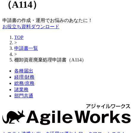
（A114）
申請書の作成・運用でお悩みのあなたに！
お役立ち資料ダウンロード
TOP
>
申請書一覧
>
棚卸資産廃棄処理申請書（A114）
各種届出
経理/財務
総務/庶務
諸業務
部門共通