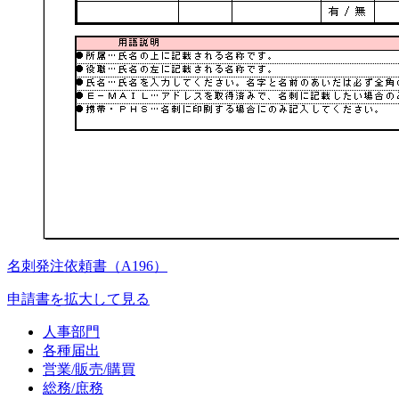
名刺発注依頼書（A196）
申請書を拡大して見る
人事部門
各種届出
営業/販売/購買
総務/庶務