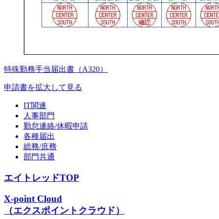
特殊勤務手当届出書（A320）
申請書を拡大して見る
IT関連
人事部門
勤怠連絡/休暇申請
各種届出
総務/庶務
部門共通
エイトレッドTOP
X-point Cloud
（エクスポイントクラウド）