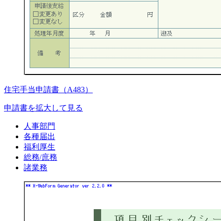
住宅手当申請書（A483）
申請書を拡大して見る
人事部門
各種届出
福利厚生
総務/庶務
諸業務