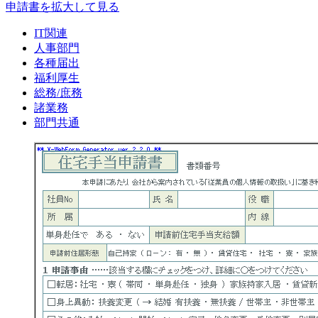
申請書を拡大して見る
IT関連
人事部門
各種届出
福利厚生
総務/庶務
諸業務
部門共通