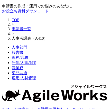
申請書の作成・運用でお悩みのあなたに！
お役立ち資料ダウンロード
TOP
>
申請書一覧
>
人事考課表（A410）
人事部門
報告書
総務/庶務
評価/人事考課
諸業務
部門共通
雇用/人材管理