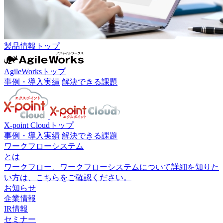
製品情報トップ
AgileWorksトップ
事例・導入実績
解決できる課題
X-point Cloudトップ
事例・導入実績
解決できる課題
ワークフローシステム
とは
ワークフロー、ワークフローシステムについて詳細を知りた
い方は、こちらをご確認ください。
お知らせ
企業情報
IR情報
セミナー