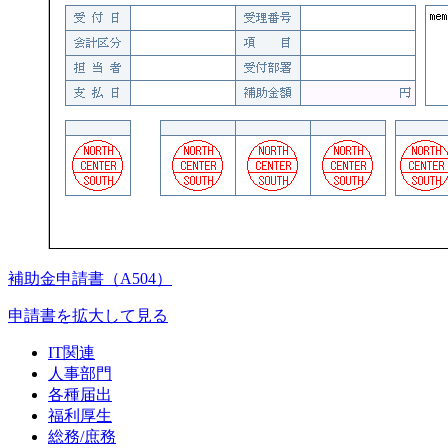
補助金申請書（A504）
申請書を拡大して見る
IT関連
人事部門
各種届出
福利厚生
総務/庶務