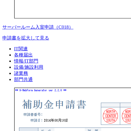
サーバールーム入室申請（C018）
申請書を拡大して見る
IT関連
各種届出
情報/IT部門
設備/施設利用
諸業務
部門共通