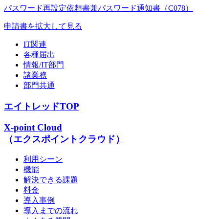
パスワード再設定依頼書兼パスワード通知書（C078）
申請書を拡大して見る
IT関連
各種届出
情報/IT部門
諸業務
部門共通
エイトレッドTOP
X-point Cloud
（エクスポイントクラウド）
利用シーン
機能
解決できる課題
料金
導入事例
導入までの流れ