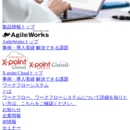
製品情報トップ
AgileWorksトップ
事例・導入実績
解決できる課題
X-point Cloudトップ
事例・導入実績
解決できる課題
ワークフローシステム
とは
ワークフロー、ワークフローシステムについて詳細を知りた
い方は、こちらをご確認ください。
お知らせ
企業情報
IR情報
セミナー