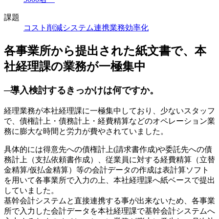
課題
コスト削減
システム連携
業務効率化
各事業所から提出された紙文書で、本
社経理課の業務が一極集中
─導入検討するきっかけは何ですか。
経理業務が本社経理課に一極集中しており、少ないスタッフ
で、債権計上・債務計上・経費精算などのオペレーション業
務に膨大な時間と労力が費やされていました。
具体的には得意先への債権計上(請求書作成)や委託先への債
務計上（支払依頼書作成）、従業員に対する経費精算（立替
金精算/仮払金精算）等の会計データの作成は表計算ソフト
を用いて各事業所で入力の上、本社経理課へ紙ベースで提出
していました。
基幹会計システムと直接連携する事が出来ないため、各事業
所で入力した会計データを本社経理課で基幹会計システムへ