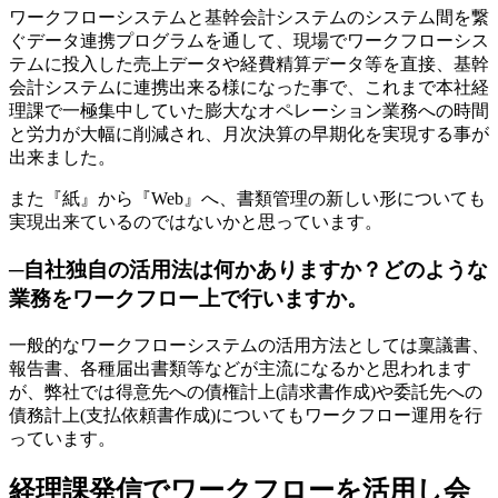
ワークフローシステムと基幹会計システムのシステム間を繋
ぐデータ連携プログラムを通して、現場でワークフローシス
テムに投入した売上データや経費精算データ等を直接、基幹
会計システムに連携出来る様になった事で、これまで本社経
理課で一極集中していた膨大なオペレーション業務への時間
と労力が大幅に削減され、月次決算の早期化を実現する事が
出来ました。
また『紙』から『Web』へ、書類管理の新しい形についても
実現出来ているのではないかと思っています。
─自社独自の活用法は何かありますか？どのような
業務をワークフロー上で行いますか。
一般的なワークフローシステムの活用方法としては稟議書、
報告書、各種届出書類等などが主流になるかと思われます
が、弊社では得意先への債権計上(請求書作成)や委託先への
債務計上(支払依頼書作成)についてもワークフロー運用を行
っています。
経理課発信でワークフローを活用し会