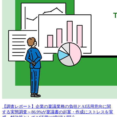
【調査レポート】企業の稟議業務の負担とAI活用意向に関
する実態調査～86.9%が稟議書の起案・作成にストレスを実