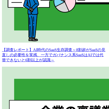
【調査レポート】AI時代のSaaS生存調査～8割超がSaaSの見
直しの必要性を実感、一方でガバナンス系SaaSはAIでは代
替できないと6割以上が認識～