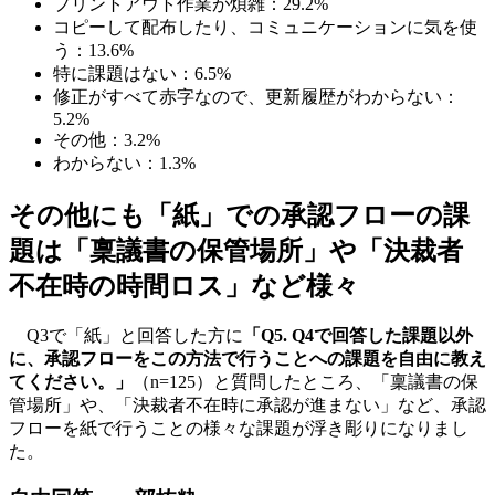
プリントアウト作業が煩雑：29.2%
コピーして配布したり、コミュニケーションに気を使
う：13.6%
特に課題はない：6.5%
修正がすべて赤字なので、更新履歴がわからない：
5.2%
その他：3.2%
わからない：1.3%
その他にも「紙」での承認フローの課
題は「稟議書の保管場所」や「決裁者
不在時の時間ロス」など様々
Q3で「紙」と回答した方に
「Q5. Q4で回答した課題以外
に、承認フローをこの方法で行うことへの課題を自由に教え
てください。」
（n=125）と質問したところ、「稟議書の保
管場所」や、「決裁者不在時に承認が進まない」など、承認
フローを紙で行うことの様々な課題が浮き彫りになりまし
た。