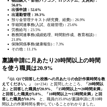
物品購入・管理(パソコン、ITシステム、文房具)：
56.8%
出張申請：52.6%
出退勤管理：39.3%
預り金管理テキスト(研究費、経費)：26.9%
学籍関連事務(入試、在籍管理)：25.6%
労務給与：23.5%
教務関連事務(成績処理、時間割作成、教育相談)：
21.8%
保険関係事務(健康報告)：7.3%
その他：11.1%
稟議申請に月あたり20時間以上の時間
を使う職員は20.9%
「Q2. Q1で回答した校務への月あたりの合計作業時間を教
えてください。」
（n=234）と質問したところ、
「20時間以
上」と回答した職員が20.9%、「15時間以上〜20時間未満」
と回答した職員が3.8%、「10時間以上〜15時間未満」と回
答した職員が10.3%
と、職員の35.0%が稟議申請に月10時
間以上の作業時間を費やしていることがわかりました。