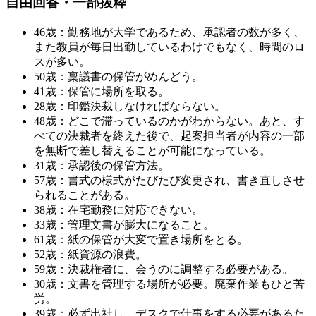
自由回答・一部抜粋
46歳：勤務地が大学であるため、承認者の数が多く、
また教員が毎日出勤しているわけでもなく、時間のロ
スが多い。
50歳：稟議書の保管がめんどう。
41歳：保管に場所を取る。
28歳：印鑑決裁しなければならない。
48歳：どこで滞っているのかがわからない。あと、す
べての決裁者を終えた後で、起案担当者が内容の一部
を無断で差し替えることが可能になっている。
31歳：承認後の保管方法。
57歳：書式の様式がたびたび変更され、書き直しさせ
られることがある。
38歳：在宅勤務に対応できない。
33歳：管理文書が膨大になること。
61歳：紙の保管が大変で置き場所をとる。
52歳：紙資源の浪費。
59歳：決裁権者に、会うのに調整する必要がある。
30歳：文書を管理する場所が必要。廃棄作業もひと苦
労。
39歳：必ず出社し、デスクで仕事をする必要があるた