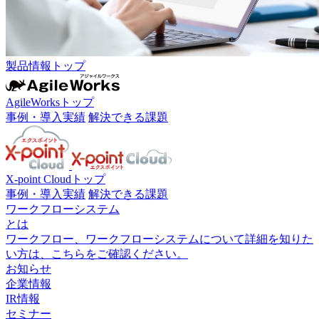
製品情報トップ
AgileWorksトップ
事例・導入実績
解決できる課題
X-point Cloudトップ
事例・導入実績
解決できる課題
ワークフローシステム
とは
ワークフロー、ワークフローシステムについて詳細を知りた
い方は、こちらをご確認ください。
お知らせ
企業情報
IR情報
セミナー