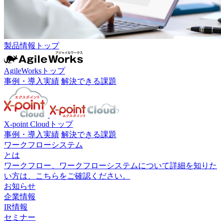
製品情報トップ
AgileWorksトップ
事例・導入実績
解決できる課題
X-point Cloudトップ
事例・導入実績
解決できる課題
ワークフローシステム
とは
ワークフロー、ワークフローシステムについて詳細を知りた
い方は、こちらをご確認ください。
お知らせ
企業情報
IR情報
セミナー