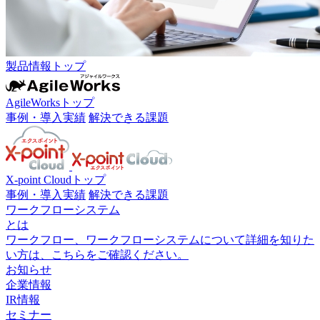
製品情報トップ
AgileWorksトップ
事例・導入実績
解決できる課題
X-point Cloudトップ
事例・導入実績
解決できる課題
ワークフローシステム
とは
ワークフロー、ワークフローシステムについて詳細を知りた
い方は、こちらをご確認ください。
お知らせ
企業情報
IR情報
セミナー