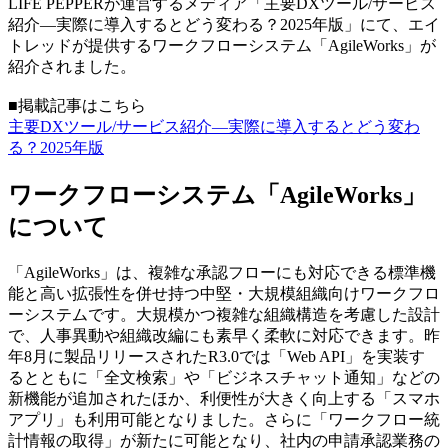
LIFE PEPPERが運営するメディア「主要DXツール/サービス
紹介—実際に導入するとどう変わる？2025年版」にて、エイ
トレッドが提供するワークフローシステム「AgileWorks」が
紹介されました。
■掲載記事はこちら
主要DXツール/サービス紹介—実際に導入するとどう変わ
る？2025年版
ワークフローシステム「AgileWorks」
について
「AgileWorks」は、複雑な承認フローにも対応できる標準機
能と高い拡張性を併せ持つ中堅・大規模組織向けワークフロ
ーシステムです。大規模かつ複雑な組織構造を考慮した設計
で、人事異動や組織改編にも素早く柔軟に対応できます。昨
年8月に製品リリースされたR3.0では「Web API」を実装す
るとともに「全文検索」や「ビジネスチャット通知」などの
新機能が追加されたほか、利便性が大きく向上する「スマホ
アプリ」も利用可能となりました。さらに「ワークフロー統
計情報の取得」が新たに可能となり、社内の申請承認業務の