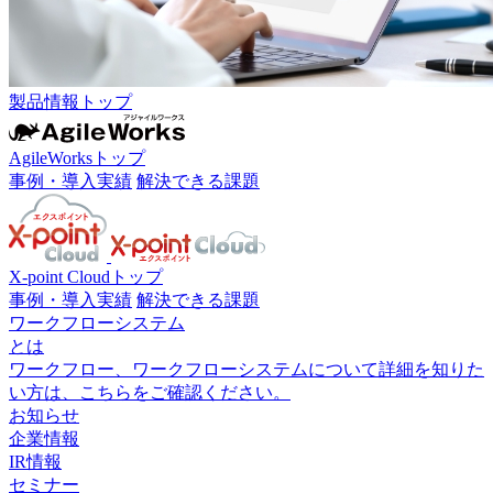
製品情報トップ
AgileWorksトップ
事例・導入実績
解決できる課題
X-point Cloudトップ
事例・導入実績
解決できる課題
ワークフローシステム
とは
ワークフロー、ワークフローシステムについて詳細を知りた
い方は、こちらをご確認ください。
お知らせ
企業情報
IR情報
セミナー