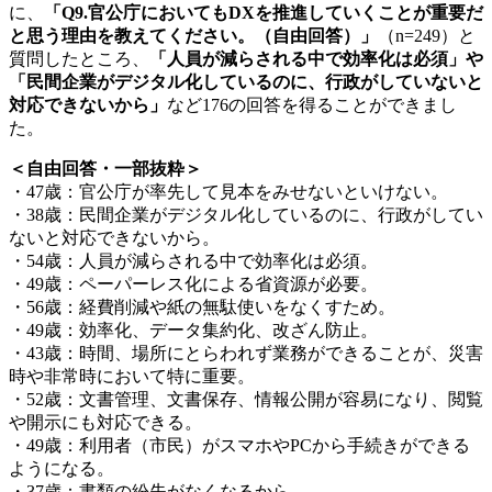
に、
「Q9.官公庁においてもDXを推進していくことが重要だ
と思う理由を教えてください。（自由回答）」
（n=249）と
質問したところ、
「人員が減らされる中で効率化は必須」や
「民間企業がデジタル化しているのに、行政がしていないと
対応できないから」
など176の回答を得ることができまし
た。
＜自由回答・一部抜粋＞
・47歳：官公庁が率先して見本をみせないといけない。
・38歳：民間企業がデジタル化しているのに、行政がしてい
ないと対応できないから。
・54歳：人員が減らされる中で効率化は必須。
・49歳：ペーパーレス化による省資源が必要。
・56歳：経費削減や紙の無駄使いをなくすため。
・49歳：効率化、データ集約化、改ざん防止。
・43歳：時間、場所にとらわれず業務ができることが、災害
時や非常時において特に重要。
・52歳：文書管理、文書保存、情報公開が容易になり、閲覧
や開示にも対応できる。
・49歳：利用者（市民）がスマホやPCから手続きができる
ようになる。
・37歳：書類の紛失がなくなるから。