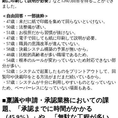
紙に印刷して説明が必要」
など126の回答を得ることができ
ました。
＜自由回答・一部抜粋＞
・47歳：未だに紙で印鑑を集めて回らないといけない。
・50歳：法整備が遅い。
・51歳：お役所だから習慣が抜けない。
・47歳：電子で回しても紙に印刷して説明が必要。
・57歳：職員の意識改革が進んでいない。
・58歳：決裁システム構築の予算が無いから。
・48歳：比較的高齢者が多い職場であるため。
・54歳：根本のルールが変わっていないため対応できない部
分が多い。
・52歳：システムで起案したものをプリントアウトして、回
覧印や決裁印をとる方法がまだまだ続いているから。
・57歳：システムが十分に利用しやすいものとなっていない
ため、ペーパーレスになっていない場面もある。
■稟議や申請・承認業務においての課
題、「承認までに時間がかかる
（45.9%）」や、「無駄な工程が多い