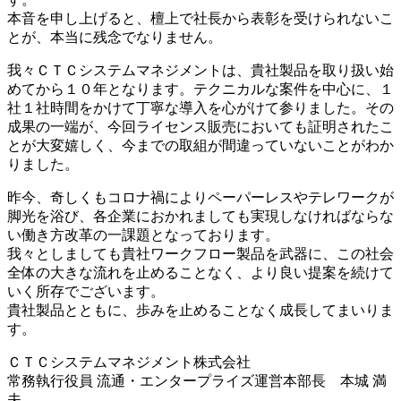
本音を申し上げると、檀上で社長から表彰を受けられないこ
とが、本当に残念でなりません。
我々ＣＴＣシステムマネジメントは、貴社製品を取り扱い始
めてから１０年となります。テクニカルな案件を中心に、１
社１社時間をかけて丁寧な導入を心がけて参りました。その
成果の一端が、今回ライセンス販売においても証明されたこ
とが大変嬉しく、今までの取組が間違っていないことがわか
りました。
昨今、奇しくもコロナ禍によりペーパーレスやテレワークが
脚光を浴び、各企業におかれましても実現しなければならな
い働き方改革の一課題となっております。
我々としましても貴社ワークフロー製品を武器に、この社会
全体の大きな流れを止めることなく、より良い提案を続けて
いく所存でございます。
貴社製品とともに、歩みを止めることなく成長してまいりま
す。
ＣＴＣシステムマネジメント株式会社
常務執行役員 流通・エンタープライズ運営本部長 本城 満
夫