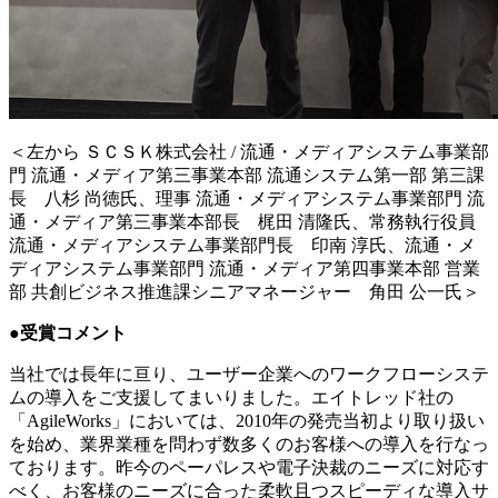
＜左から ＳＣＳＫ株式会社 / 流通・メディアシステム事業部
門 流通・メディア第三事業本部 流通システム第一部 第三課
長 八杉 尚徳氏、理事 流通・メディアシステム事業部門 流
通・メディア第三事業本部長 梶田 清隆氏、常務執行役員
流通・メディアシステム事業部門長 印南 淳氏、流通・メ
ディアシステム事業部門 流通・メディア第四事業本部 営業
部 共創ビジネス推進課シニアマネージャー 角田 公一氏＞
●受賞コメント
当社では長年に亘り、ユーザー企業へのワークフローシステ
ムの導入をご支援してまいりました。エイトレッド社の
「AgileWorks」においては、2010年の発売当初より取り扱い
を始め、業界業種を問わず数多くのお客様への導入を行なっ
ております。昨今のペーパレスや電子決裁のニーズに対応す
べく、お客様のニーズに合った柔軟且つスピーディな導入サ