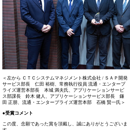
＜左から ＣＴＣシステムマネジメント株式会社 / ＳＡＰ開発
サービス部長 仁田 裕樹、常務執行役員 流通・エンタープ
ライズ運営本部長 本城 満夫氏、アプリケーションサービ
ス部課長 鈴木 健人、アプリケーションサービス部長 鎌
田 正朋、流通・エンタープライズ運営本部 石橋 賢一氏＞
●受賞コメント
この度、念願であった賞を頂戴し、誠にありがとうございま
す。