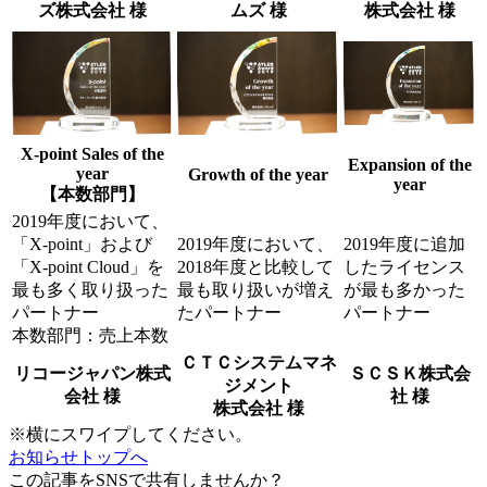
ズ株式会社 様
ムズ 様
株式会社 様
X-point Sales of the
Expansion of the
year
Growth of the year
year
【本数部門】
2019年度において、
「X-point」および
2019年度において、
2019年度に追加
「X-point Cloud」を
2018年度と比較して
したライセンス
最も多く取り扱った
最も取り扱いが増え
が最も多かった
パートナー
たパートナー
パートナー
本数部門：売上本数
ＣＴＣシステムマネ
リコージャパン株式
ＳＣＳＫ株式会
ジメント
会社 様
社 様
株式会社 様
※横にスワイプしてください。
お知らせトップへ
この記事をSNSで共有しませんか？