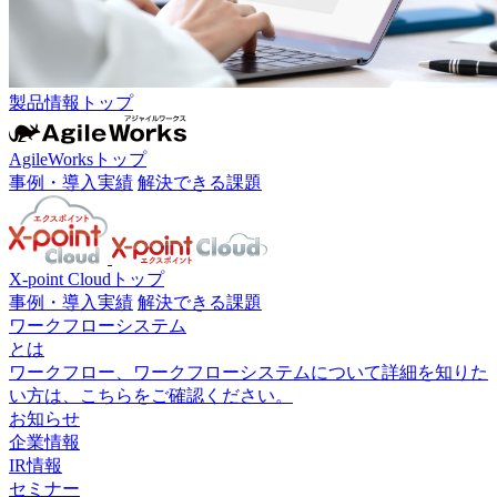
製品情報トップ
AgileWorksトップ
事例・導入実績
解決できる課題
X-point Cloudトップ
事例・導入実績
解決できる課題
ワークフローシステム
とは
ワークフロー、ワークフローシステムについて詳細を知りた
い方は、こちらをご確認ください。
お知らせ
企業情報
IR情報
セミナー