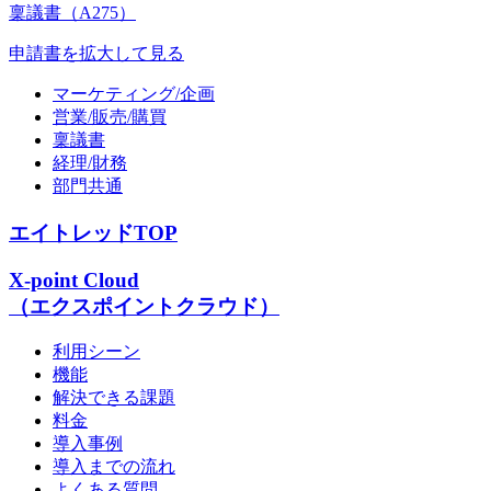
稟議書（A275）
申請書を拡大して見る
マーケティング/企画
営業/販売/購買
稟議書
経理/財務
部門共通
エイトレッドTOP
X-point Cloud
（エクスポイントクラウド）
利用シーン
機能
解決できる課題
料金
導入事例
導入までの流れ
よくある質問