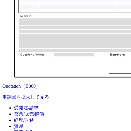
Quotation（B060）
申請書を拡大して見る
受発注/請求
営業/販売/購買
経理/財務
貿易