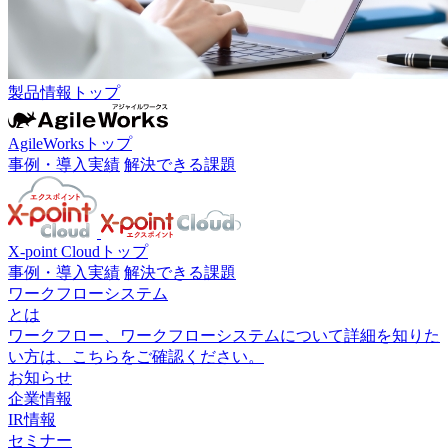
製品情報トップ
AgileWorksトップ
事例・導入実績
解決できる課題
X-point Cloudトップ
事例・導入実績
解決できる課題
ワークフローシステム
とは
ワークフロー、ワークフローシステムについて詳細を知りた
い方は、こちらをご確認ください。
お知らせ
企業情報
IR情報
セミナー