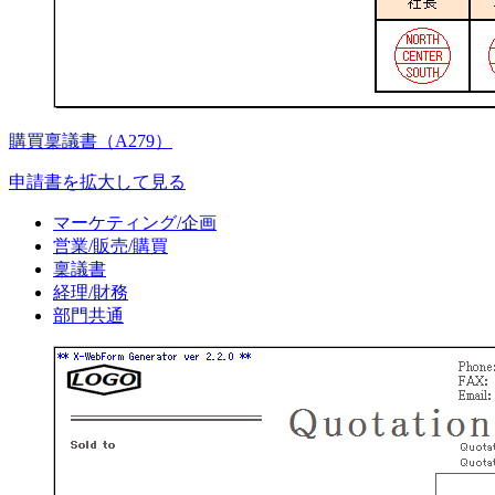
購買稟議書（A279）
申請書を拡大して見る
マーケティング/企画
営業/販売/購買
稟議書
経理/財務
部門共通