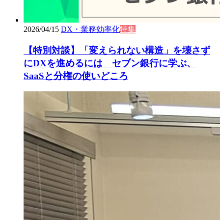
2026/04/15
DX・業務効率化
特集
【特別対談】「変えられない構造」を壊さず
にDXを進めるには セブン銀行に学ぶ、
SaaSと分権の使いどころ